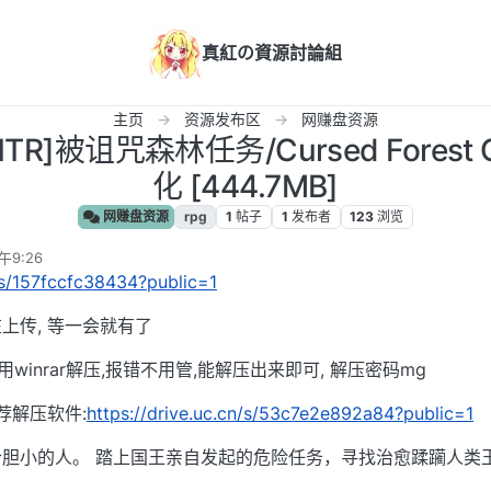
真紅の資源討論組
主页
资源发布区
网赚盘资源
TR]被诅咒森林任务/Cursed Forest Qu
化 [444.7MB]
网赚盘资源
rpg
1
帖子
1
发布者
123
浏览
午9:26
n/s/157fccfc38434?public=1
上传, 等一会就有了
用winrar解压,报错不用管,能解压出来即可, 解压密码mg
荐解压软件:
https://drive.uc.cn/s/53c7e2e892a84?public=1
胆小的人。 踏上国王亲自发起的危险任务，寻找治愈蹂躏人类