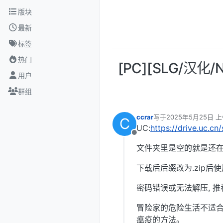
跳转至内容
版块
最新
标签
热门
[PC][SLG/汉化/N
用户
群组
ccrar
写于
2025年5月25日 上
C
最后由 编辑
UC:
https://drive.uc.c
离线
文件夹里是空的就是还在
下载后后缀改为.zip后使
密码错误或无法解压, 推
冒险家的危险生活不适合
瘟疫的方法。