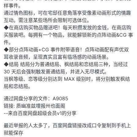
样事件。
通过情色图标，可在宅邸任意角落享受像素动画形式的情趣
互动。需注意某些场所会限制可选体位。
◆在商店购买物品赠送吧！每天积攒发放的金钱，在商店购
买服装吧。每拥有一个物品，就能解锁新的点阵动画&CG 事
件。
◆部分点阵动画+CG 事件附带语音！点阵动画配有声优双
耳收录音频，呈现真实且富有临场感的动画场景。
◆结局 结局分为普通结局、枫结局和恋结局三种，当经过
30 天后会强制触发普通结局，并进入无尽模式。
当枫等级、恋等级分别达到 MAX 级别时，将分别触发枫结
局和恋结局。
通过网盘分享的文件：A9085
链接: 质幽准兹埋报州也面阁
--来自百度网盘超级会员v1的分享
最近举报的人太多了，百度网盘链接改成口令复制到手机上
就能保存