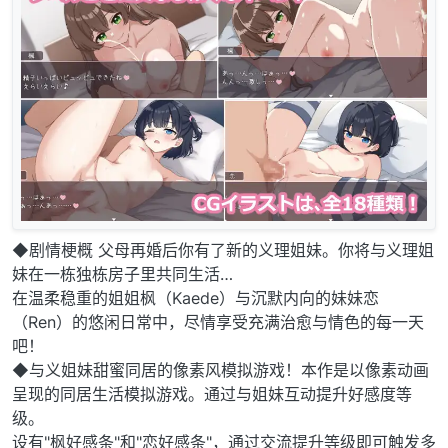
◆剧情梗概 父母再婚后你有了新的义理姐妹。你将与义理姐
妹在一栋独栋房子里共同生活…
在温柔稳重的姐姐枫（Kaede）与沉默内向的妹妹恋
（Ren）的悠闲日常中，尽情享受充满治愈与情色的每一天
吧！
◆与义姐妹甜蜜同居的像素风模拟游戏！本作是以像素动画
呈现的同居生活模拟游戏。通过与姐妹互动提升好感度等
级。
设有"枫好感条"和"恋好感条"，通过交流提升等级即可触发多