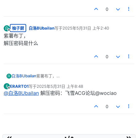
0
柚子厨
白洛BUbailan
写于
2025年5月31日 上午2:40
白
最后由 编辑
离线
紫薯布丁，
解压密码是什么
0
白洛BUbailan
紫薯布丁，
白
解压密码是什么
ERARTO1
写于
2025年5月31日 上午8:48
E
最后由 编辑
离线
@
白洛BUbailan
解压密码：飞雪ACG论坛@wociao
0