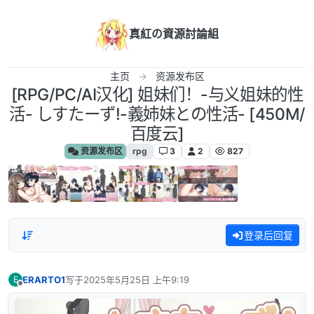
跳转至内容
真紅の資源討論組
主页
资源发布区
[RPG/PC/AI汉化] 姐妹们！-与义姐妹的性
活- しすたーず!-義姉妹との性活- [450M/
百度云]
资源发布区
rpg
3
2
827
登录后回复
ERARTO1
写于
2025年5月25日 上午9:19
E
最后由 编辑
离线