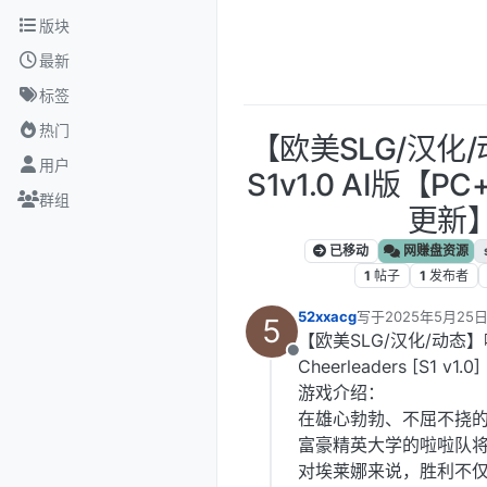
跳转至内容
版块
最新
标签
热门
【欧美SLG/汉化
用户
S1v1.0 AI版【PC
群组
更新
已移动
网赚盘资源
1
帖子
1
发布者
52xxacg
写于
2025年5月25日
5
最后由 编辑
【欧美SLG/汉化/动态】啦
离线
Cheerleaders [S1 v1.0]
游戏介绍：
在雄心勃勃、不屈不挠
富豪精英大学的啦啦队
对埃莱娜来说，胜利不