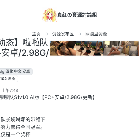
真紅の資源討論組
主页
资源发布区
网赚盘资源
/动态】啦啦队
+安卓/2.98G/
】
slg 汉化 中文 安卓
102
浏览
 上午7:48
啦队S1v1.0 AI版【PC+安卓/2.98G/更新】
的队长埃琳娜的带领下
将努力赢得全国冠军。
仅仅是一个奖杯