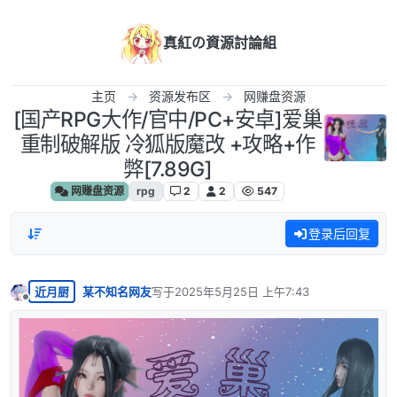
跳转至内容
真紅の資源討論組
主页
资源发布区
网赚盘资源
[国产RPG大作/官中/PC+安卓]爱巢
重制破解版 冷狐版魔改 +攻略+作
弊[7.89G]
网赚盘资源
rpg
2
2
547
登录后回复
近月厨
某不知名网友
写于
2025年5月25日 上午7:43
最后由 编辑
离线