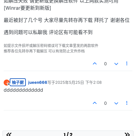
如解压失败 请更新或更换解压软件 以上两款实测可用
[Winrar要更新到新版]
最近被封了几个号 大家尽量先转存再下载 拜托了 谢谢各位
遇到问题可以私聊我 评论区有可能看不到
如提示文件损坏或解压密码错误可下载文章里发的两款软件
推荐各位先转存再下载解压 可以有效防止文件炸档
0
柚子厨
jueen666
写于
2025年5月25日 下午2:08
J
最后由 编辑
离线
ddddddddddddd
0
1 / 2