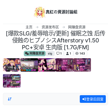
跳转至内容
真紅の資源討論組
主页
资源发布区
网赚盘资源
[爆款SLG/羞辱暗示/更新] 催眠之蚀 后传
侵蝕のヒプノシスAfterstory v1.50
PC+安卓 生肉版 [1.7G/FM]
网赚盘资源
slg
1
1
143
登录后回复