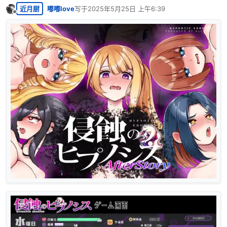
近月厨
嘟嘟love
写于
2025年5月25日 上午6:39
最后由 编辑
离线