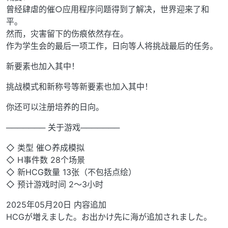
曾经肆虐的催○应用程序问题得到了解决，世界迎来了和
平。
然而，灾害留下的伤痕依然存在。
作为学生会的最后一项工作，日向等人将挑战最后的任务。
新要素也加入其中！
挑战模式和新称号等新要素也加入其中！
你还可以注册培养的日向。
─────── 关于游戏───────
◇ 类型 催○养成模拟
◇ H事件数 28个场景
◇ 新HCG数量 13张（不包括点绘）
◇ 预计游戏时间 2～3小时
2025年05月20日 内容追加
HCGが増えました。お出かけ先に海が追加されました。