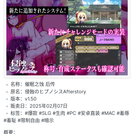
️名称：催眠之蚀 后传
️原名：侵蝕のヒプノシスAfterstory
️版本：v1.50
️贩卖日：2025年02月07日
️标签：#爆款 #SLG #生肉 #PC #安卓直装 #MAC #羞辱
#羞耻 #限制自由 #暗示
概要：