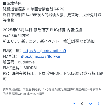
■游戏特色
随机迷宫探索 × 单回合情色战斗RPG
迷宫中徘徊着从地表误入的猥琐大叔、史莱姆、扶她兔耳娘
等魔物
2025年05月14日 修改错字 BUG修复 内容追加
ver.1.3追加内容
新エリア、新アニメ、新イベント、輪◯部屋など追加
FM转百度：
https://jmj.cc/s/mdhzh9
FM直连：
https://jmj.cc/s/8qfwar
解压码：dudulove
FM优惠码：39DRBI
PS：请勿在线解压，下载后把PDF、PNG后缀改成7z解压即
可
请勿在线解压，下载后把PDF、PNG后缀改成7z解压即可 解压失败一般是软件
的问题 请用winrar 或 win7z解压
0