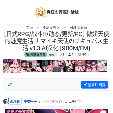
跳转至内容
真紅の資源討論組
主页
资源发布区
网赚盘资源
[日式RPG/战斗H/动态/更新/PC] 傲娇天使
的魅魔生活 ナマイキ天使のサキュバス生
活 v1.3 AI汉化 [900M/FM]
网赚盘资源
rpg
1
1
80
登录后回复
近月厨
嘟嘟love
写于
2025年5月25日 上午6:35
最后由 编辑
离线