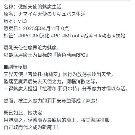
名称：傲娇天使的魅魔生活
原名：ナマイキ天使のサキュバス生活
版本：v1.3
贩卖日：2025年04月11日 0点
标签：#RPG #AI汉化 #PC #MTool #战斗H #动态 #扶她
爆乳天使在魔界沦为魅魔，
以最底层魔王为目标的『情色动画RPG』
■剧情梗概
天界天使「普鲁托·莉莉安」因行为放荡被逐出天堂，
坠落至魔界后失去天使之力，濒临消散之际，
幸得魅魔大姐姐「拉穆尔·莉贝尔特」分予魔力才得以存活。
然而，被注入魔力的莉莉安竟堕落成了魅魔！
既已如此，她决定——
用魅魔之力诱惑魔界最底层的魔王，将其彻底征服，
自己取而代之成为新魔王！