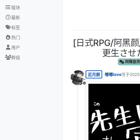
跳转至内容
版块
最新
标签
热门
[日式RPG/阿黑颜
用户
更生させたい
群组
网赚盘资
近月厨
嘟嘟love
写于
202
最后由 编
离线