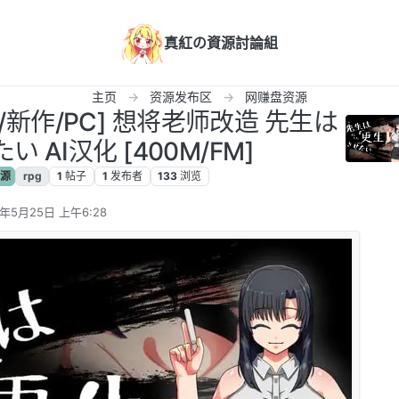
真紅の資源討論組
主页
资源发布区
网赚盘资源
/新作/PC] 想将老师改造 先生は
 AI汉化 [400M/FM]
源
rpg
1
帖子
1
发布者
133
浏览
5年5月25日 上午6:28
辑