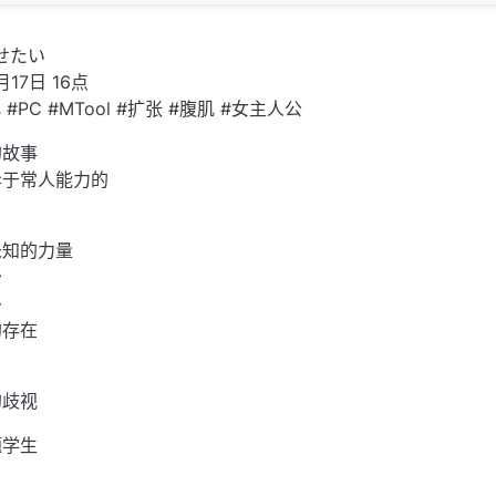
せたい
月17日 16点
化 #PC #MTool #扩张 #腹肌 #女主人公
的故事
异于常人能力的
未知的力量
少
多
的存在
的歧视
题学生