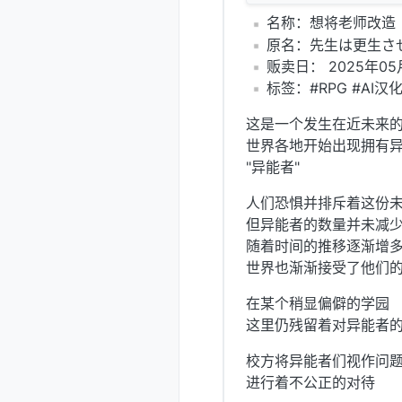
️名称：想将老师改造
️原名：先生は更生さ
️贩卖日： 2025年05
️标签：#RPG #AI汉
这是一个发生在近未来
世界各地开始出现拥有
"异能者"
人们恐惧并排斥着这份
但异能者的数量并未减
随着时间的推移逐渐增
世界也渐渐接受了他们
在某个稍显偏僻的学园
这里仍残留着对异能者
校方将异能者们视作问
进行着不公正的对待