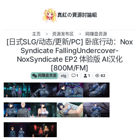
跳转至内容
真紅の資源討論組
主页
资源发布区
网赚盘资源
[日式SLG/动态/更新/PC] 卧底行动：Nox
Syndicate FallingUndercover-
NoxSyndicate EP2 体验版 AI汉化
[800M/FM]
网赚盘资源
slg
1
1
82