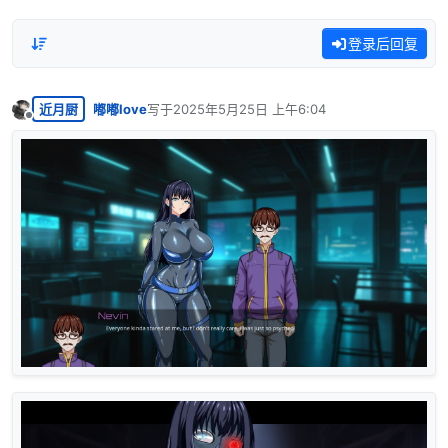
登录后回复
近月厨
嘟嘟love
写于
2025年5月25日 上午6:04
最后由 编辑
离线