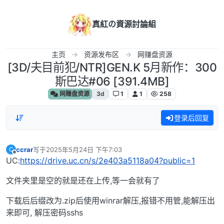
跳转至内容
真紅の資源討論組
主页
资源发布区
网赚盘资源
[3D/夫目前犯/NTR]GEN.K 5月新作：300
斯巴达#06 [391.4MB]
网赚盘资源
3d
1
1
258
登录后回复
ccrar
写于
2025年5月24日 下午7:03
C
最后由 编辑
离线
UC:
https://drive.uc.cn/s/2e403a5118a04?public=1
文件夹里是空的就是还在上传,等一会就有了
下载后后缀改为.zip后使用winrar解压,报错不用管,能解压出
来即可, 解压密码sshs