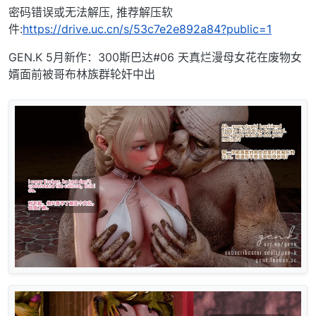
密码错误或无法解压, 推荐解压软
件:
https://drive.uc.cn/s/53c7e2e892a84?public=1
GEN.K 5月新作：300斯巴达#06 天真烂漫母女花在废物女
婿面前被哥布林族群轮奸中出