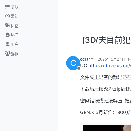
跳转至内容
版块
最新
标签
热门
[3D/夫目前犯/
用户
群组
ccrar
写于
2025年5月24日 下
C
最后由 编辑
UC:
https://drive.uc.c
离线
文件夹里是空的就是还在
下载后后缀改为.zip后使
密码错误或无法解压, 推
GEN.K 5月新作：3