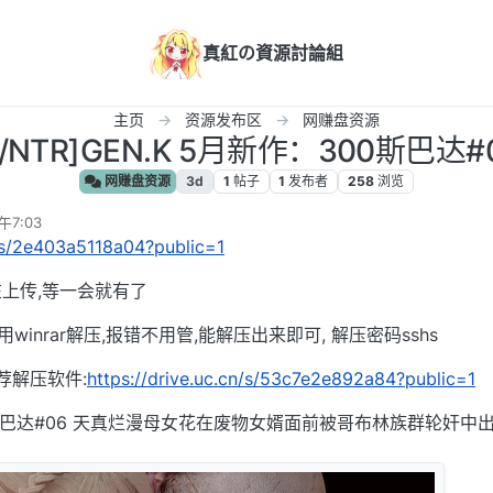
真紅の資源討論組
主页
资源发布区
网赚盘资源
NTR]GEN.K 5月新作：300斯巴达#06
网赚盘资源
3d
1
帖子
1
发布者
258
浏览
午7:03
n/s/2e403a5118a04?public=1
上传,等一会就有了
用winrar解压,报错不用管,能解压出来即可, 解压密码sshs
荐解压软件:
https://drive.uc.cn/s/53c7e2e892a84?public=1
00斯巴达#06 天真烂漫母女花在废物女婿面前被哥布林族群轮奸中