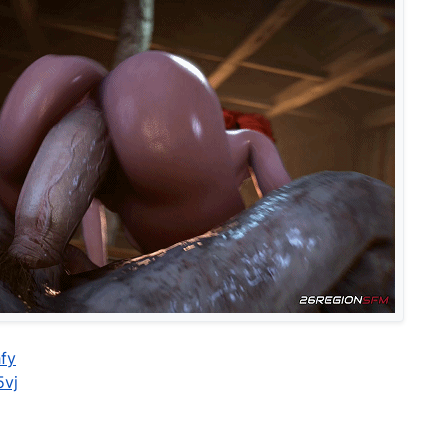
hfy
5vj