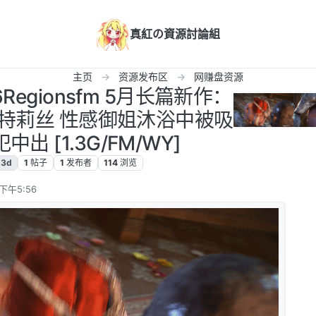
真紅の資源討論組
主页
资源发布区
网赚盘资源
26Regionsfm 5月长篇新作：
DER 特莉丝 性感御姐沐浴中被吸
出 [1.3G/FM/WY]
3d
1
帖子
1
发布者
114
浏览
下午5:56