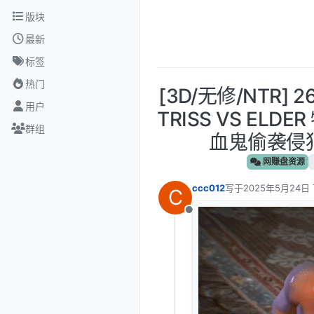
跳转至内容
版块
最新
标签
热门
[3D/无修/NTR] 
用户
TRISS VS EL
群组
血鬼偷袭侵犯中
网赚盘资源
ccc012
写于
2025年5月24日 
C
最后由 编辑
离线