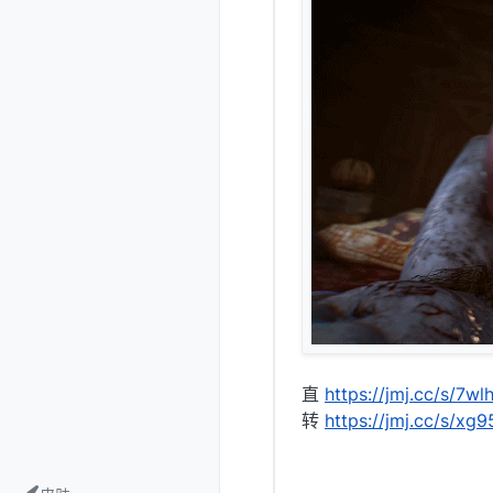
直
https://jmj.cc/s/7wl
转
https://jmj.cc/s/xg9