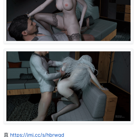
直
https://jmj.cc/s/hbrwgd