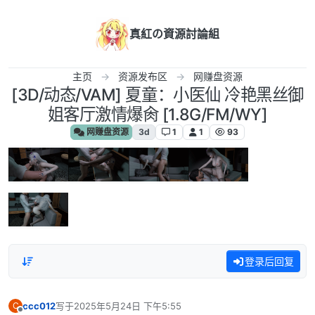
跳转至内容
真紅の資源討論組
主页
资源发布区
网赚盘资源
[3D/动态/VAM] 夏童：小医仙 冷艳黑丝御
姐客厅激情爆肏 [1.8G/FM/WY]
网赚盘资源
3d
1
1
93
登录后回复
ccc012
写于
2025年5月24日 下午5:55
C
最后由 编辑