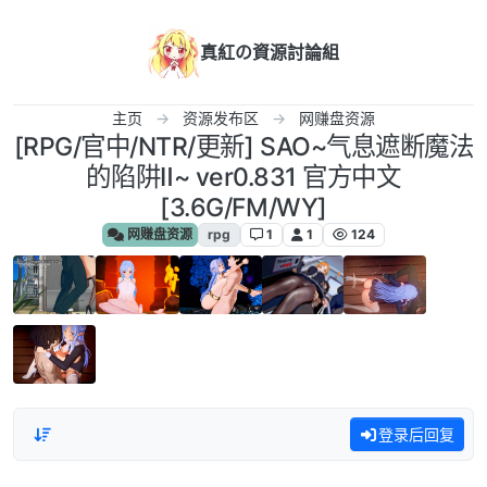
跳转至内容
真紅の資源討論組
主页
资源发布区
网赚盘资源
[RPG/官中/NTR/更新] SAO~气息遮断魔法
的陷阱Ⅱ~ ver0.831 官方中文
[3.6G/FM/WY]
网赚盘资源
rpg
1
1
124
登录后回复