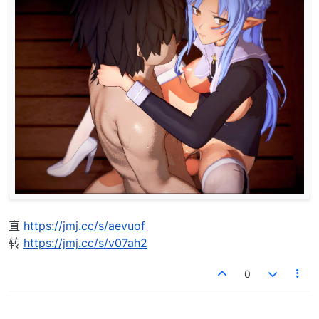
直
https://jmj.cc/s/aevuof
转
https://jmj.cc/s/v07ah2
0