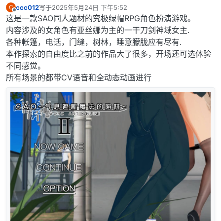
ccc012
写于
2025年5月24日 下午5:52
C
最后由 编辑
离线
这是一款SAO同人题材的究极绿帽RPG角色扮演游戏。
内容涉及的女角色有亚丝娜为主的一干刀剑神域女主.
各种帐篷，电话，门缝，树林，睡意朦胧应有尽有.
本作探索的自由度比之前的作品大了很多，开场还可选体验
不同感觉。
所有场景的都带CV语音和全动态动画进行