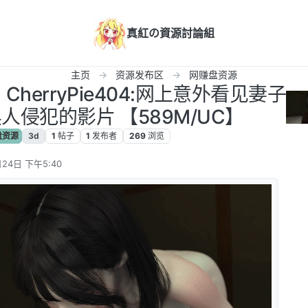
真紅の資源討論組
主页
资源发布区
网赚盘资源
】 CherryPie404:网上意外看见妻子
人侵犯的影片 【589M/UC】
盘资源
3d
1
帖子
1
发布者
269
浏览
24日 下午5:40