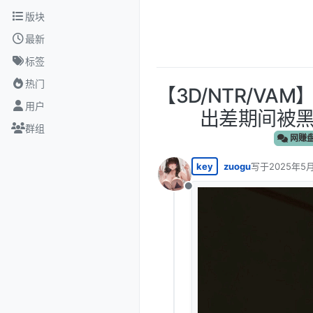
跳转至内容
版块
最新
标签
热门
【3D/NTR/VAM
用户
出差期间被黑
群组
网赚
key
zuogu
写于
2025年5月
最后由 编辑
离线