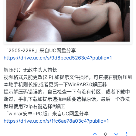
「2505-2298」来自UC网盘分享
https://drive.uc.cn/s/9d8bced5263c4?public=1
解压码：无敌牛头人酋长
视频格式只能更改(ZIP),如提示文件损坏，可直接右键解压到
本地手机则长按,或者更新一下WinRAR7.0解压器
提示解压码错误的，自己检查一下有没有转区，或者下载中
断过，手机下载如提示选择画质要选择原话，最后一个办法
就是使用7zip右键选择#解压
「winrar安卓+PC版」来自UC网盘分享
https://drive.uc.cn/s/1fc6ae78a03c4?public=1
0