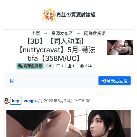
跳转至内容
真紅の資源討論組
主页
资源发布区
网赚盘资源
【3D】【同人动画】
【nuttycravat】5月-蒂法
tifa【358M/UC】
网赚盘资源
3d
1
1
274
登录后回复
key
zuogu
写于
2025年5月24日 下午5:30
最后由 编辑
离线