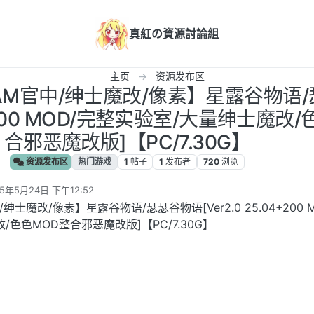
真紅の資源討論組
主页
资源发布区
EAM官中/绅士魔改/像素】星露谷物语
04+200 MOD/完整实验室/大量绅士魔改
合邪恶魔改版]【PC/7.30G】
资源发布区
热门游戏
1
帖子
1
发布者
720
浏览
25年5月24日 下午12:52
编辑
/绅士魔改/像素】星露谷物语/瑟瑟谷物语[Ver2.0 25.04+200 M
色色MOD整合邪恶魔改版]【PC/7.30G】