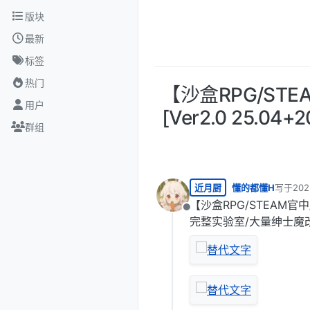
跳转至内容
版块
最新
标签
热门
【沙盒RPG/ST
用户
[Ver2.0 25.
群组
近月厨
懂的都懂H
写于
20
最后由 
【沙盒RPG/STEAM官中
离线
完整实验室/大量绅士魔改/