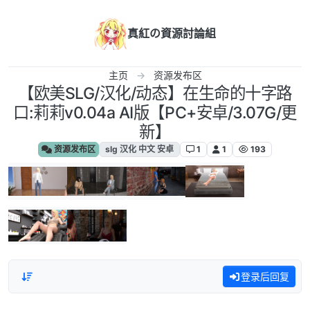
跳转至内容
真紅の資源討論組
主页
资源发布区
【欧美SLG/汉化/动态】在生命的十字路
口:莉莉v0.04a AI版【PC+安卓/3.07G/更
新】
资源发布区
slg 汉化 中文 安卓
1
1
193
登录后回复