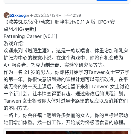
52xxacg
写于
2025年5月24日 下午12:39
5
最后由 编辑
离线
【欧美SLG/汉化/动态】肥胖生涯v0.11 AI版【PC+安
卓/4.41G/更新】
Fattening Career [v0.11]
游戏介绍：
欢迎来到《增肥生涯》，这是一款以喂食、体重增加和乳房
扩张为中心的视觉小说。在这个游戏中，你将有机会成为
A+ 喂食者、巧克力制造商、实验室研究员等等。
作为一名 21 岁的男人，你即将开始学习Tanwen女士营养学
的第一年，你很快意识到她的课程计划可以有所改进。在平
淡无奇的第一天上课后，你决定留下来和 Tanwen 女士讨论
一个新计划，让事情变得更有趣。通过修改后的课程计划，
Tanwen 女士将教你人体对过量卡路里的反应以及消耗它们
的不同方式。
一路上，你会在镇上遇到许多美丽的女人，你的目标是帮助
她们增加体重。找一份工作，开始成为终极喂食者的旅程。