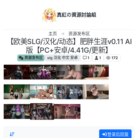
跳转至内容
真紅の資源討論組
主页
资源发布区
【欧美SLG/汉化/动态】肥胖生涯v0.11 AI
版【PC+安卓/4.41G/更新】
资源发布区
slg 汉化 中文 安卓
1
1
172
登录后回复