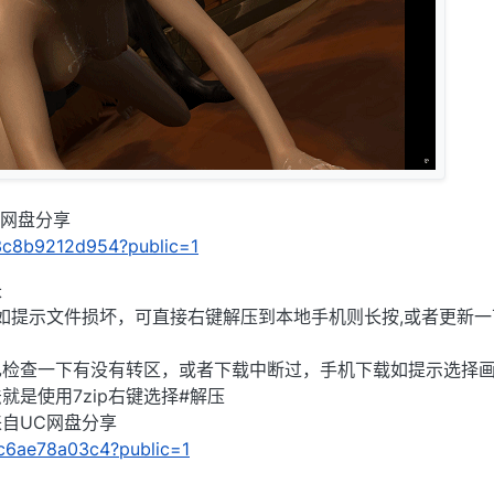
UC网盘分享
/c3c8b9212d954?public=1
长
),如提示文件损坏，可直接右键解压到本地手机则长按,或者更新一
己检查一下有没有转区，或者下载中断过，手机下载如提示选择
就是使用7zip右键选择#解压
」来自UC网盘分享
1fc6ae78a03c4?public=1