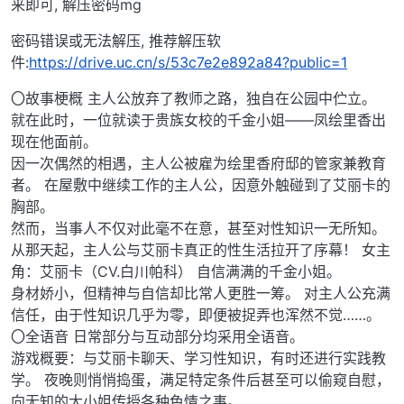
来即可, 解压密码mg
密码错误或无法解压, 推荐解压软
件:
https://drive.uc.cn/s/53c7e2e892a84?public=1
〇故事梗概 主人公放弃了教师之路，独自在公园中伫立。
就在此时，一位就读于贵族女校的千金小姐——凤绘里香出
现在他面前。
因一次偶然的相遇，主人公被雇为绘里香府邸的管家兼教育
者。 在屋敷中继续工作的主人公，因意外触碰到了艾丽卡的
胸部。
然而，当事人不仅对此毫不在意，甚至对性知识一无所知。
从那天起，主人公与艾丽卡真正的性生活拉开了序幕！ 女主
角：艾丽卡（CV.白川帕科） 自信满满的千金小姐。
身材娇小，但精神与自信却比常人更胜一筹。 对主人公充满
信任，由于性知识几乎为零，即便被捉弄也浑然不觉……。
〇全语音 日常部分与互动部分均采用全语音。
游戏概要：与艾丽卡聊天、学习性知识，有时还进行实践教
学。 夜晚则悄悄捣蛋，满足特定条件后甚至可以偷窥自慰，
向无知的大小姐传授各种色情之事。