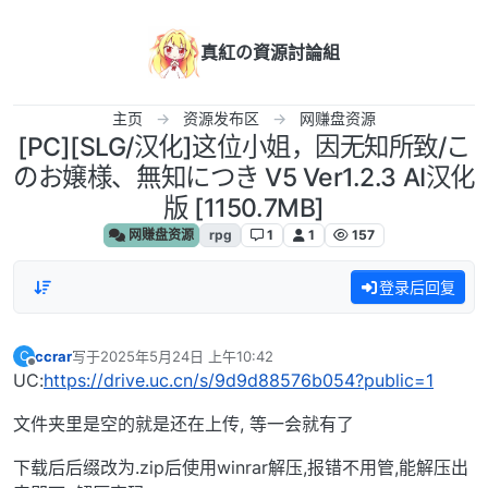
跳转至内容
真紅の資源討論組
主页
资源发布区
网赚盘资源
[PC][SLG/汉化]这位小姐，因无知所致/こ
のお嬢様、無知につき V5 Ver1.2.3 AI汉化
版 [1150.7MB]
网赚盘资源
rpg
1
1
157
登录后回复
ccrar
写于
2025年5月24日 上午10:42
C
最后由 编辑
离线
UC:
https://drive.uc.cn/s/9d9d88576b054?public=1
文件夹里是空的就是还在上传, 等一会就有了
下载后后缀改为.zip后使用winrar解压,报错不用管,能解压出