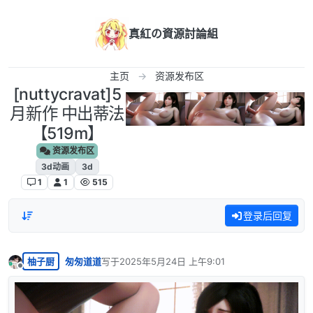
跳转至内容
真紅の資源討論組
主页
资源发布区
[nuttycravat]5
月新作 中出蒂法
【519m】
资源发布区
3d动画
3d
1
1
515
登录后回复
柚子厨
匆匆道道
写于
2025年5月24日 上午9:01
最后由 编辑
离线