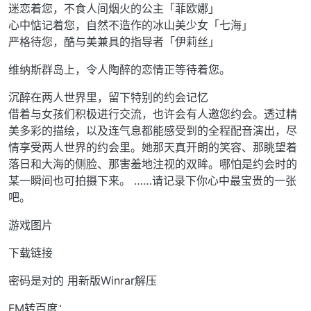
迷恋着您，不食人间烟火的公主「菲欧娜」
心中惦记着您，自然不造作的冰山美少女「七海」
严格待您，酷与美兼具的指导者「伊莉丝」
维纳斯群岛上，令人陶醉的恋情正等待着您。
沉醉在两人世界里，留下特别的约会记忆
借着与女孩们积极进行交流，也许会有人邀您约会。透过精
美多彩的描绘，以及连气息都能感受到的全程配音演出，尽
情享受两人世界的约会里。她那天真开朗的笑容、那眺望着
落日和大海的侧脸、那害羞地注视的双眸。哪怕是约会时的
某一瞬间也可拍摄下来。 ……请记录下你心中最宝贵的一张
吧。
游戏图片
下载链接
密码是对的 用新版Winrar解压
FM转百度：