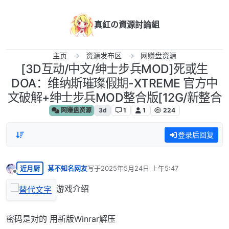
跳转至内容
真紅の資源討論組
主页
资源发布区
网赚盘资源
[3D互动/中文/绅士步兵MOD]死或生
DOA：维纳斯璀璨假期-XTREME 官方中
文破解+绅士步兵MOD整合版[12G/新整合
网赚盘资源
3d
1
1
224
登录后回复
近月厨
某不知名网友
写于
2025年5月24日 上午5:47
最后由 编辑
离线
游戏介绍
密码是对的 用新版Winrar解压