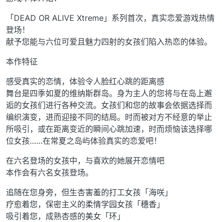
「DEAD OR ALIVE Xtreme」系列首次，真实恋爱游戏热情
登场！
献予您能与六位可爱且魅力四射的女孩们陷入热恋的体验。
本作特征
感受真实的恋情，体验令人脸红心跳的距离感
舞台是四季如夏的维纳斯群岛。身为主人的您将与在岛上邂
逅的女孩们进行各种交流。女孩们和您的故事会依据选择而
编织演变，进而迎接不同的结局。时而被对方不经意的举止
所吸引，或在距离变近的瞬间心跳加速，时而烦恼该选择哪
位女孩……在常夏之岛屿体验真实的恋爱吧！
在六名登场的女孩中，与喜欢的她展开恋情吧
本作会有六名女孩登场。
追随在您身旁，但生杏害羞的打工女孩「海咲」
疗愈着您，保密主义的柔情学园女孩「穗香」
吸引着您，成熟杏感的美女「环」