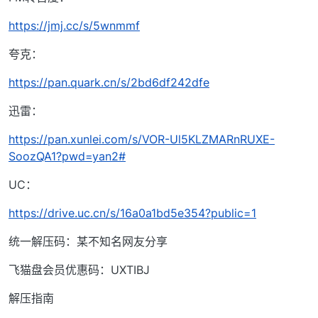
https://jmj.cc/s/5wnmmf
夸克：
https://pan.quark.cn/s/2bd6df242dfe
迅雷：
https://pan.xunlei.com/s/VOR-Ul5KLZMARnRUXE-
SoozQA1?pwd=yan2#
UC：
https://drive.uc.cn/s/16a0a1bd5e354?public=1
统一解压码：某不知名网友分享
飞猫盘会员优惠码：UXTIBJ
解压指南