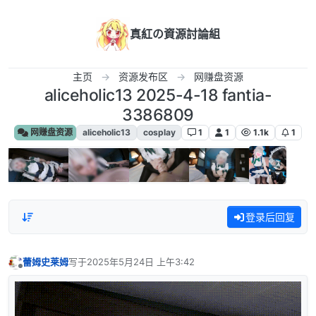
跳转至内容
真紅の資源討論組
主页
资源发布区
网赚盘资源
aliceholic13 2025-4-18 fantia-
3386809
网赚盘资源
aliceholic13
cosplay
1
1
1.1k
1
登录后回复
蕾姆史莱姆
写于
2025年5月24日 上午3:42
最后由 编辑
离线