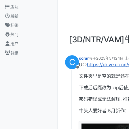
跳转至内容
版块
最新
标签
热门
[3D/NTR/VA
用户
群组
ccrar
写于
2025年5月24日 上午
C
最后由 编辑
UC:
https://drive.uc.c
离线
文件夹里是空的就是还在
下载后后缀改为.zip后使
密码错误或无法解压, 推
牛头人爱好者 5月新作