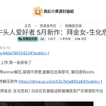
真紅の資源討論組
主页
资源发布区
网赚盘资源
M]牛头人爱好者 5月新作：拜金女-生化危机1
网赚盘资源
3d
1
帖子
1
发布者
276
浏览
12:13
n/s/440a790124234?public=1
上传,等一会就有了
用winrar解压,报错不用管,能解压出来即可, 解压密码sshs
荐解压软件:
https://drive.uc.cn/s/53c7e2e892a84?public=1
：拜金女-生化危机1 白丝巨乳御姐战败被捕获丧尸巨根侵犯中出