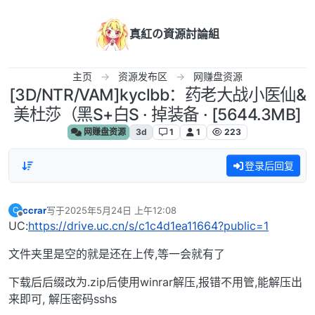
跳转至内容
真紅の資源討論組
主页
资源发布区
网赚盘资源
[3D/NTR/VAM]kyclbb：药老大战小医仙&
美杜莎（黑S+白S · 掉装备 · [5644.3MB]
网赚盘资源
3d
1
1
223
登录后回复
ccrar
写于
2025年5月24日 上午12:08
C
最后由 编辑
离线
UC:
https://drive.uc.cn/s/c1c4d1ea11664?public=1
文件夹里是空的就是还在上传,等一会就有了
下载后后缀改为.zip后使用winrar解压,报错不用管,能解压出
来即可, 解压密码sshs