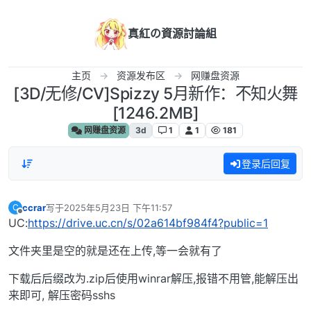
跳转至内容
真紅の資源討論組
主页
资源发布区
网赚盘资源
[3D/无修/CV]Spizzy 5月新作：不知火舞
[1246.2MB]
网赚盘资源
3d
1
1
181
登录后回复
ccrar
写于
2025年5月23日 下午11:57
C
最后由 编辑
离线
UC:
https://drive.uc.cn/s/02a614bf984f4?public=1
文件夹里是空的就是还在上传,等一会就有了
下载后后缀改为.zip后使用winrar解压,报错不用管,能解压出
来即可, 解压密码sshs