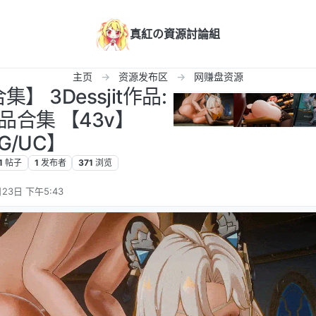
真紅の資源討論組
主页
资源发布区
网赚盘资源
】 3Dessjit作品:
合集 【43v】
8G/UC】
1
帖子
1
发布者
371
浏览
23日 下午5:43