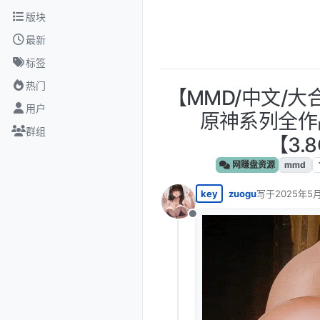
跳转至内容
版块
最新
标签
热门
【MMD/中文/大合集
用户
原神系列全作品
群组
【3.
网赚盘资源
mmd
key
zuogu
写于
2025年5月
最后由 编辑
离线