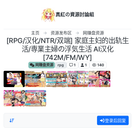
跳转至内容
真紅の資源討論組
主页
资源发布区
网赚盘资源
[RPG/汉化/NTR/双端] 家庭主妇的出轨生
活/専業主婦の浮気生活 AI汉化
[742M/FM/WY]
网赚盘资源
rpg
1
1
140
登录后回复