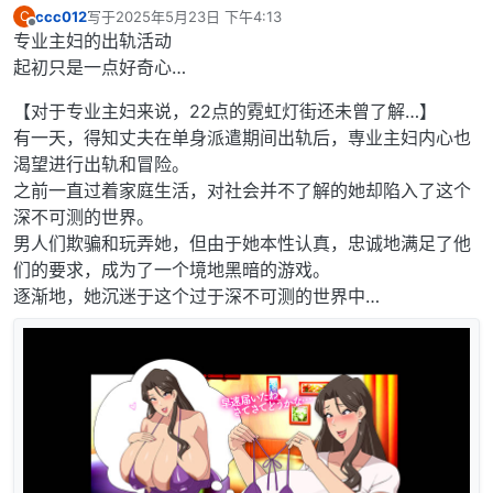
ccc012
写于
2025年5月23日 下午4:13
C
最后由 编辑
离线
专业主妇的出轨活动
起初只是一点好奇心…
【对于专业主妇来说，22点的霓虹灯街还未曾了解…】
有一天，得知丈夫在单身派遣期间出轨后，専业主妇内心也
渴望进行出轨和冒险。
之前一直过着家庭生活，对社会并不了解的她却陷入了这个
深不可测的世界。
男人们欺骗和玩弄她，但由于她本性认真，忠诚地满足了他
们的要求，成为了一个境地黑暗的游戏。
逐渐地，她沉迷于这个过于深不可测的世界中…