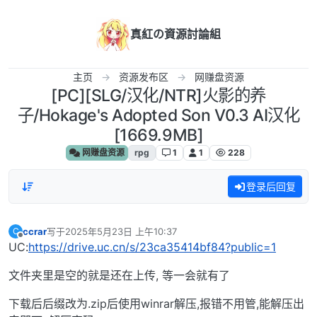
跳转至内容
真紅の資源討論組
主页
资源发布区
网赚盘资源
[PC][SLG/汉化/NTR]火影的养
子/Hokage's Adopted Son V0.3 AI汉化
[1669.9MB]
网赚盘资源
rpg
1
1
228
登录后回复
ccrar
写于
2025年5月23日 上午10:37
C
最后由 编辑
离线
UC:
https://drive.uc.cn/s/23ca35414bf84?public=1
文件夹里是空的就是还在上传, 等一会就有了
下载后后缀改为.zip后使用winrar解压,报错不用管,能解压出