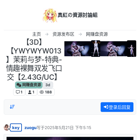
跳转至内容
真紅の資源討論組
主页
资源发布区
网赚盘资源
【3D】
【YWYWYW013
】茉莉与梦-特典-
情趣裸舞双发飞口
交【2.43G/UC】
网赚盘资源
3d
1
1
188
登录后回复
key
zuogu
写于
2025年5月21日 下午5:15
最后由 编辑
离线