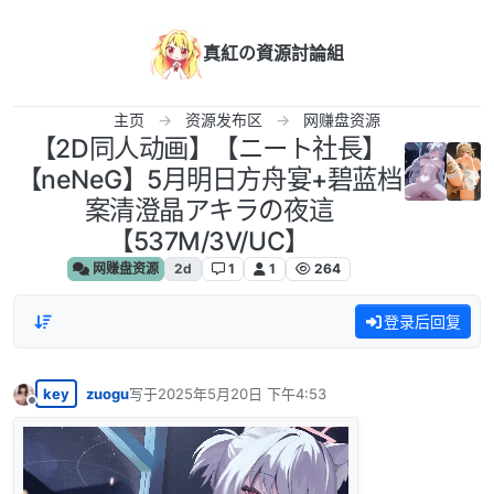
跳转至内容
真紅の資源討論組
主页
资源发布区
网赚盘资源
【2D同人动画】【ニート社長】
【neNeG】5月明日方舟宴+碧蓝档
案清澄晶アキラの夜這
【537M/3V/UC】
网赚盘资源
2d
1
1
264
登录后回复
key
zuogu
写于
2025年5月20日 下午4:53
最后由 编辑
离线