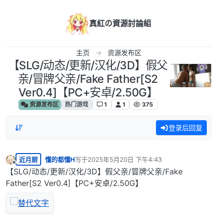
跳转至内容
真紅の資源討論組
主页
资源发布区
【SLG/动态/更新/汉化/3D】假父
亲/冒牌父亲/Fake Father[S2
Ver0.4]【PC+安卓/2.50G】
资源发布区
热门游戏
1
1
375
登录后回复
近月厨
懂的都懂H
写于
2025年5月20日 下午4:43
最后由 编辑
离线
【SLG/动态/更新/汉化/3D】假父亲/冒牌父亲/Fake
Father[S2 Ver0.4]【PC+安卓/2.50G】