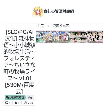
跳转至内容
真紅の資源討論組
主页
资源发布区
[SLG/PC/AI
汉化] 森林物
语～小小城镇
的牧场生活～
フォレスティ
ア～ちいさな
町の牧場ライ
フ～ v1.01
[530M/百度
云]
资源发布区
slg
1
1
204