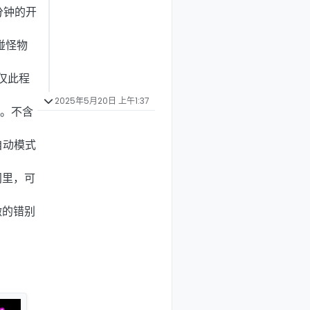
分钟的开
碰怪物
仅此程
2025年5月20日 上午1:37
绘。不含
自动模式
间里，可
微的错别