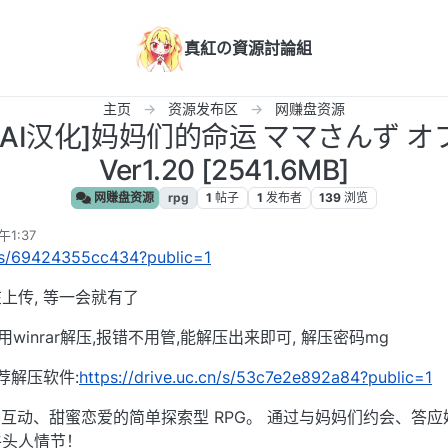
真紅の資源討論組
主页
资源发布区
网赚盘资源
/PC/AI汉化]妈妈们的命运 ママさんず 
Ver1.20 [2541.6MB]
网赚盘资源
rpg
1
帖子
1
发布者
139
浏览
午1:37
cn/s/69424355cc434?public=1
上传, 等一会就有了
用winrar解压,报错不用管,能解压出来即可, 解压密码mg
荐解压软件:
https://drive.uc.cn/s/53c7e2e892a84?public=1
互动、甜蜜恋爱的简单探索型 RPG。 通过与妈妈们约会、答应
牛头人情节！