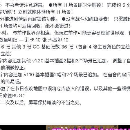
不喜者请注意避雷。 ●所有 H 场景即时全解锁！ 完成约 5 
功能"！立刻就能体验所有 H 场景！
分推进剧情后再解锁该功能。 ●没有战斗和练级要素！ 只需触
 H 场景均可后续回收，绝不会错过！
 小时。 与前作世界观相连，但玩过前作可能更容易理解世界观，
明细 ― 莉卡 10 张 玛基娜 10
 6 张 其他 3 张 CG 基础张数 36 张（包含 4 张主要角色的立
的立绘）
错字内容追加其他 v1.20 基本插画2幅和3个场景已追加。 调整了
其他细微修正。
错字内容追加 v1.10 基本插画2幅和2个场景已追加。 在宿舍的房
果的简易版。
： 修复了在节日夜晚地图中误将仓库放入的错误，以及其他一些细
1日修复BUG：
第二次及以后，屏幕保持暗淡的不当之处。