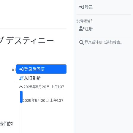
登录
没有帐号？
注册
オブ デスティニー
登录或注册以进行搜索。
登录后回复
#1
从旧到新
2025年5月20日 上午1:37
2025年5月20日 上午1:37
她们的