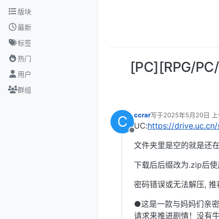
跳转至内容
版块
最新
标签
热门
[PC][RPG
用户
群组
ccrar
写于
2025年5月20日 上
C
最后由 编辑
UC:
https://drive.uc.
离线
文件夹里是空的就是还在
下载后后缀改为.zip后使
密码错误或无法解压, 推
●这是一款与妈妈们亲密
请求来推进剧情！没有