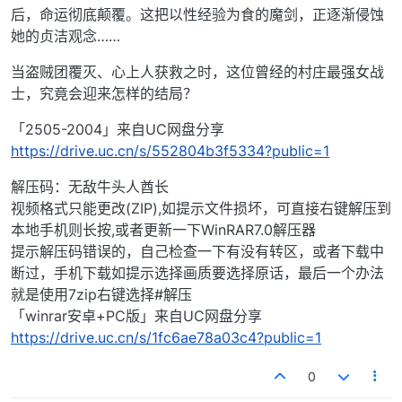
后，命运彻底颠覆。这把以性经验为食的魔剑，正逐渐侵蚀
她的贞洁观念……
当盗贼团覆灭、心上人获救之时，这位曾经的村庄最强女战
士，究竟会迎来怎样的结局？
「2505-2004」来自UC网盘分享
https://drive.uc.cn/s/552804b3f5334?public=1
解压码：无敌牛头人酋长
视频格式只能更改(ZIP),如提示文件损坏，可直接右键解压到
本地手机则长按,或者更新一下WinRAR7.0解压器
提示解压码错误的，自己检查一下有没有转区，或者下载中
断过，手机下载如提示选择画质要选择原话，最后一个办法
就是使用7zip右键选择#解压
「winrar安卓+PC版」来自UC网盘分享
https://drive.uc.cn/s/1fc6ae78a03c4?public=1
0