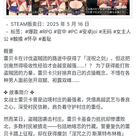
️STEAM贩卖日：2025 年 5 月 16 日
️标签：#爆款 #RPG #官中 #PC #安卓joi #无码 #女主人
公 #触摸 #怀孕 #羞耻
概要
蕾贝卡在讨伐盗贼团的路途中获得了「淫呪之剑」，但这把
剑竟然得吸收性经验才会越变越强……！？ 为了获得能打败
盗贼团的力量，蕾贝卡只好捨弃自己的贞操概念，不惜在各
种男人面前张开双腿、袒露双峰……
✤ 故事简介 ✤
女战士蕾贝卡曾是边境村庄的最强者，凭借高超武艺与善良
之心，深受村民信赖，肩负着守护村庄的重任。
然而某日，盗贼团袭击村庄。蕾贝卡虽奋力抵抗却惨遭败
北，多数村民被掳走——包括她暗恋的竹藏。誓要复仇的蕾
贝卡踏上征程，却在获得魔剑「淫咒之刃·斯莱特布林格」