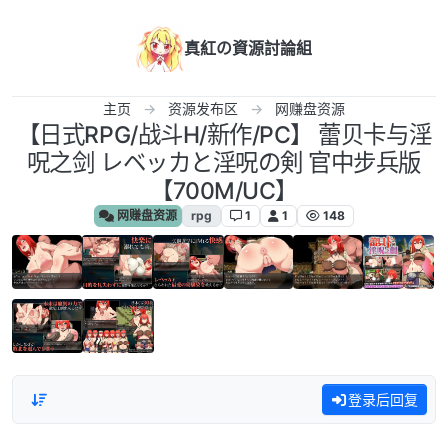
跳转至内容
真紅の資源討論組
主页
资源发布区
网赚盘资源
【日式RPG/战斗H/新作/PC】 蕾贝卡与淫
呪之剑 レベッカと淫呪の剣 官中步兵版
【700M/UC】
网赚盘资源
rpg
1
1
148
登录后回复