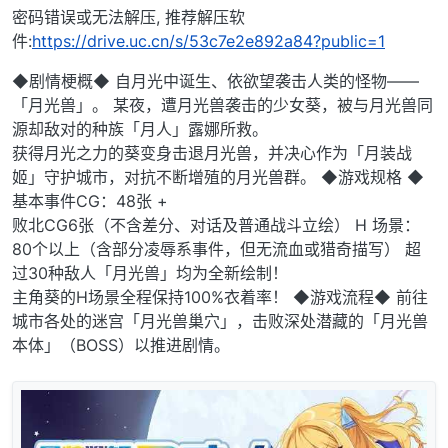
密码错误或无法解压, 推荐解压软
件:
https://drive.uc.cn/s/53c7e2e892a84?public=1
◆剧情梗概◆ 自月光中诞生、依欲望袭击人类的怪物——
「月光兽」。 某夜，遭月光兽袭击的少女葵，被与月光兽同
源却敌对的种族「月人」露娜所救。
获得月光之力的葵变身击退月光兽，并决心作为「月装战
姬」守护城市，对抗不断增殖的月光兽群。 ◆游戏规格 ◆
基本事件CG：48张 +
败北CG6张（不含差分、对话及普通战斗立绘） H 场景：
80个以上（含部分凌辱系事件，但无流血或猎奇描写） 超
过30种敌人「月光兽」均为全新绘制！
主角葵的H场景全程保持100%衣着率！ ◆游戏流程◆ 前往
城市各处的迷宫「月光兽巢穴」，击败深处潜藏的「月光兽
本体」（BOSS）以推进剧情。