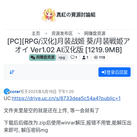
跳转至内容
真紅の資源討論組
主页
资源发布区
网赚盘资源
[PC][RPG/汉化]月装战姬 葵/月装戦姫ア
オイ Ver1.02 AI汉化版 [1219.9MB]
网赚盘资源
rpg
1
1
119
登录后回复
ccrar
写于
2025年5月19日 下午1:20
C
最后由 编辑
离线
UC:
https://drive.uc.cn/s/8733dea5c54a4?public=1
文件夹里是空的就是还在上传, 等一会就有了
下载后后缀改为.zip后使用winrar解压,报错不用管,能解压出
来即可, 解压密码mg