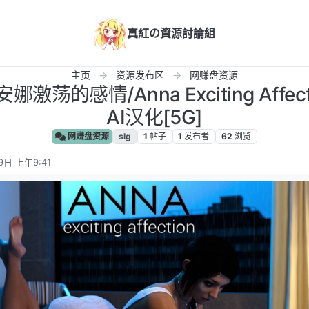
真紅の資源討論組
主页
资源发布区
网赚盘资源
娜激荡的感情/Anna Exciting Affection
AI汉化[5G]
网赚盘资源
slg
1
帖子
1
发布者
62
浏览
9日 上午9:41