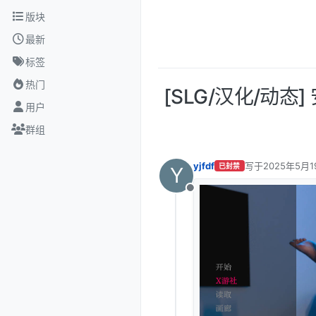
跳转至内容
版块
最新
标签
热门
[SLG/汉化/动态] 安
用户
群组
yjfdf
写于
2025年5月1
已封禁
Y
最后由 编辑
离线