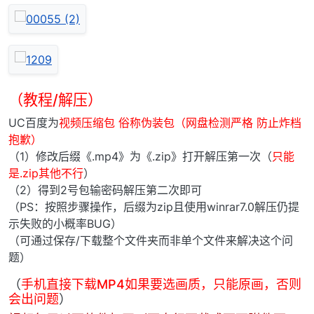
（教程/解压）
UC百度为
视频压缩包 俗称伪装包（网盘检测严格 防止炸档
抱歉）
（1）修改后缀《.mp4》为《.zip》打开解压第一次（
只能
是.zip其他不行
）
（2）得到2号包输密码解压第二次即可
（PS：按照步骤操作，后缀为zip且使用winrar7.0解压仍提
示失败的小概率BUG）
（可通过保存/下载整个文件夹而非单个文件来解决这个问
题）
（
手机直接下载MP4如果要选画质，只能原画，否则
会出问题
）