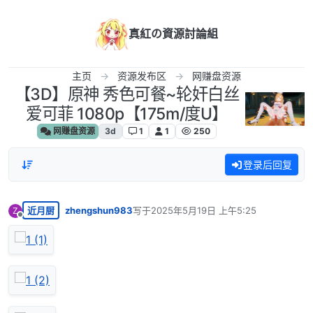
跳转至内容
真紅の資源討論組
主页
资源发布区
网赚盘资源
【3D】原神 秀色可餐~轮奸白丝
爱可菲 1080p【175m/度U】
网赚盘资源
3d
1
1
250
登录后回复
近月厨
zhengshun983
写于
2025年5月19日 上午5:25
Z
最后由 编辑
离线