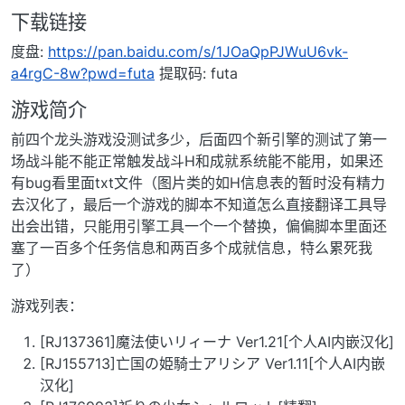
下载链接
度盘:
https://pan.baidu.com/s/1JOaQpPJWuU6vk-
a4rgC-8w?pwd=futa
提取码: futa
游戏简介
前四个龙头游戏没测试多少，后面四个新引擎的测试了第一
场战斗能不能正常触发战斗H和成就系统能不能用，如果还
有bug看里面txt文件（图片类的如H信息表的暂时没有精力
去汉化了，最后一个游戏的脚本不知道怎么直接翻译工具导
出会出错，只能用引擎工具一个一个替换，偏偏脚本里面还
塞了一百多个任务信息和两百多个成就信息，特么累死我
了）
游戏列表：
[RJ137361]魔法使いリィーナ Ver1.21[个人AI内嵌汉化]
[RJ155713]亡国の姫騎士アリシア Ver1.11[个人AI内嵌
汉化]