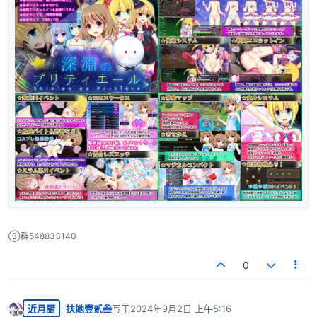
③群548833140
0
近月厨
扶她壹贰叁
写于
2024年9月2日 上午5:16
最后由 编辑