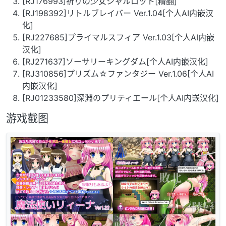
[RJ176993]祈りの少女シャルロット[精翻]
[RJ198392]リトルブレイバー Ver.1.04[个人AI内嵌汉
化]
[RJ227685]プライマルスフィア Ver.1.03[个人AI内嵌
汉化]
[RJ271637]ソーサリーキングダム[个人AI内嵌汉化]
[RJ310856]プリズム☆ファンタジー Ver.1.06[个人AI
内嵌汉化]
[RJ01233580]深淵のプリティエール[个人AI内嵌汉化]
游戏截图