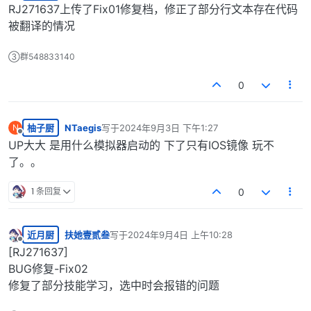
离线
RJ271637上传了Fix01修复档，修正了部分行文本存在代码
被翻译的情况
③群548833140
0
柚子厨
NTaegis
写于
2024年9月3日 下午1:27
N
最后由 编辑
离线
UP大大 是用什么模拟器启动的 下了只有IOS镜像 玩不
了。。
1 条回复
0
近月厨
扶她壹贰叁
写于
2024年9月4日 上午10:28
最后由 编辑
离线
[RJ271637]
BUG修复-Fix02
修复了部分技能学习，选中时会报错的问题