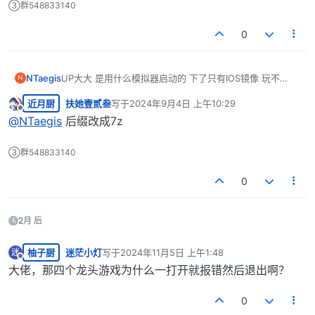
③群548833140
0
NTaegis
UP大大 是用什么模拟器启动的 下了只有IOS镜像 玩不
N
了。。
近月厨
扶她壹贰叁
写于
2024年9月4日 上午10:29
最后由 编辑
离线
@
NTaegis
后缀改成7z
③群548833140
0
2月 后
柚子厨
迷茫小灯
写于
2024年11月5日 上午1:48
迷
最后由 编辑
离线
大佬，那四个龙头游戏为什么一打开就报错然后退出啊？
0