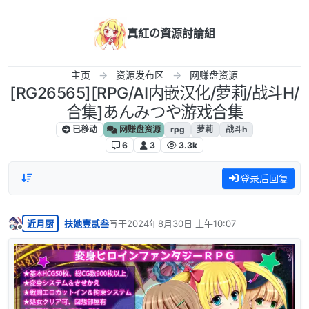
跳转至内容
真紅の資源討論組
主页
资源发布区
网赚盘资源
[RG26565][RPG/AI内嵌汉化/萝莉/战斗H/
合集]あんみつや游戏合集
已移动
网赚盘资源
rpg
萝莉
战斗h
6
3
3.3k
登录后回复
近月厨
扶她壹贰叁
写于
2024年8月30日 上午10:07
最后由 编辑
离线