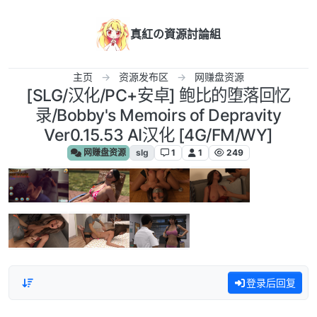
跳转至内容
真紅の資源討論組
主页
资源发布区
网赚盘资源
[SLG/汉化/PC+安卓] 鲍比的堕落回忆
录/Bobby's Memoirs of Depravity
Ver0.15.53 AI汉化 [4G/FM/WY]
网赚盘资源
slg
1
1
249
登录后回复