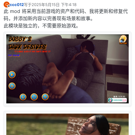
ccc012
写于
2025年5月15日 下午4:18
C
最后由 编辑
离线
此 mod 将采用当前游戏的资产和代码、我将更新和修复代
码，并添加新内容以完善现有场景和故事。
此模块是独立的，不需要原始游戏。