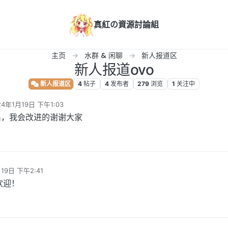
真紅の資源討論組
主页
水群 & 闲聊
新人报道区
新人报道ovo
新人报道区
4
帖子
4
发布者
279
浏览
1
关注中
24年1月19日 下午1:03
编辑
出，我会改进的谢谢大家
19日 下午2:41
欢迎！