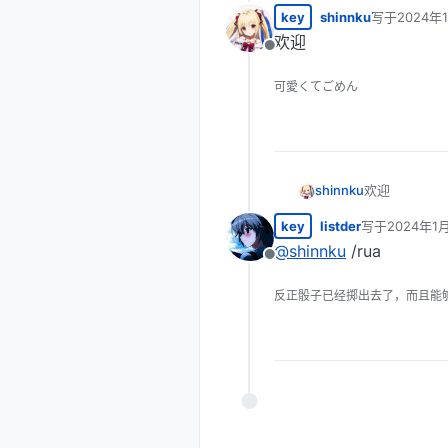
key
shinnku
写于
2024年
最后由 编辑
欢迎
离线
可愛くてごめん
shinnku
欢迎
key
listder
写于
2024年1
最后由 编辑
@
shinnku
/rua
离线
反正骰子已经掷出去了，而且能