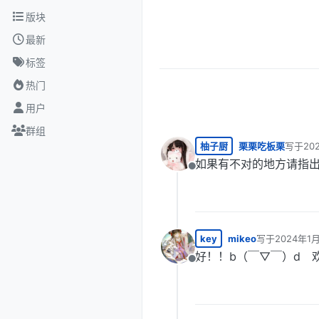
跳转至内容
版块
最新
标签
热门
用户
群组
柚子厨
栗栗吃板栗
写于
20
最后由 
如果有不对的地方请指
离线
key
mikeo
写于
2024年1月
最后由 编辑
好！！b（￣▽￣）d 
离线