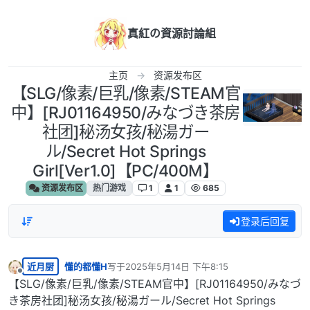
跳转至内容
真紅の資源討論組
主页
资源发布区
【SLG/像素/巨乳/像素/STEAM官
中】[RJ01164950/みなづき茶房
社团]秘汤女孩/秘湯ガー
ル/Secret Hot Springs
Girl[Ver1.0]【PC/400M】
资源发布区
热门游戏
1
1
685
登录后回复
近月厨
懂的都懂H
写于
2025年5月14日 下午8:15
最后由 编辑
离线
【SLG/像素/巨乳/像素/STEAM官中】[RJ01164950/みなづ
き茶房社团]秘汤女孩/秘湯ガール/Secret Hot Springs