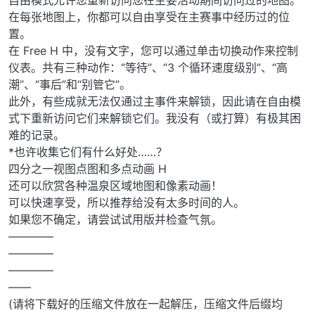
自由模式允许您重新访问您在主要活动期间访问过的地图。
在每张地图上，你都可以自由享受在主赛事中经历过的位
置。
在 Free H 中，没有文字，您可以通过单击切换动作来控制
仪表。共有三种动作：“等待”、“3 个循环速度级别”、“高
潮”、“事后”和“别管它”。
此外，有些成就无法仅通过主事件来解锁，因此请在自由模
式下重新访问它们来解锁它们。我没有（或打算）有极其困
难的记录。
*也许收集它们有什么好处……？
四分之一视图点图和多点动画 H
还可以欣赏各种温泉区域地图和像素动画！
可以快速享受，所以推荐给没有太多时间的人。
如果您不确定，请尝试试用版并检查气氛。
————
————
————
——
(请将下载好的压缩文件放在一起解压，压缩文件后缀均