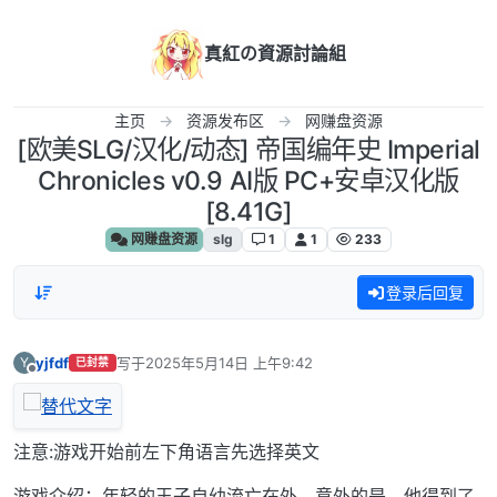
跳转至内容
真紅の資源討論組
主页
资源发布区
网赚盘资源
[欧美SLG/汉化/动态] 帝国编年史 Imperial
Chronicles v0.9 AI版 PC+安卓汉化版
[8.41G]
网赚盘资源
slg
1
1
233
登录后回复
yjfdf
写于
2025年5月14日 上午9:42
Y
已封禁
最后由 编辑
离线
注意:游戏开始前左下角语言先选择英文
游戏介绍：年轻的王子自幼流亡在外。意外的是，他得到了