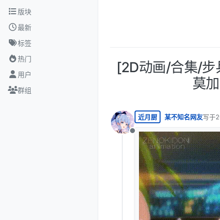
跳转至内容
版块
最新
标签
热门
[2D动画/合集/步兵
用户
莫加多
群组
近月厨
某不知名网友
写于
2
最后由
离线