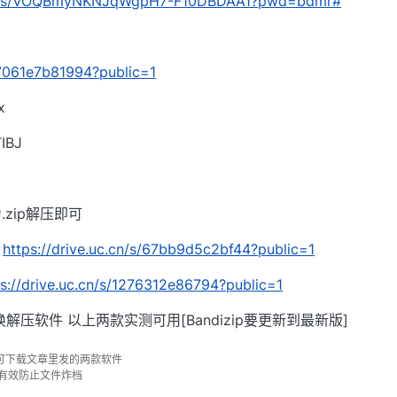
.com/s/VOQBmyNKNJqWgpH7-F10DBDAA1?pwd=bdmr#
/b7061e7b81994?public=1
x
BJ
zip解压即可
：
https://drive.uc.cn/s/67bb9d5c2bf44?public=1
ps://drive.uc.cn/s/1276312e86794?public=1
解压软件 以上两款实测可用[Bandizip要更新到最新版]
可下载文章里发的两款软件
以有效防止文件炸档