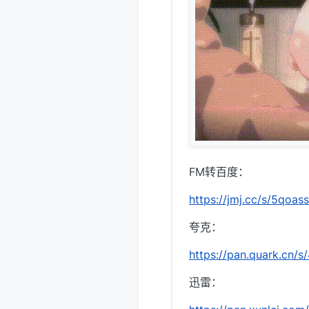
FM转百度：
https://jmj.cc/s/5qoass
夸克：
https://pan.quark.cn/
迅雷：