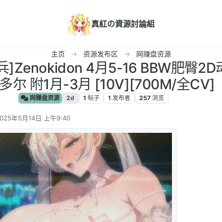
真紅の資源討論組
主页
资源发布区
网赚盘资源
]Zenokidon 4月5-16 BBW肥臀2
尔 附1月-3月 [10V][700M/全CV]
网赚盘资源
2d
1
帖子
1
发布者
257
浏览
025年5月14日 上午9:40
 编辑