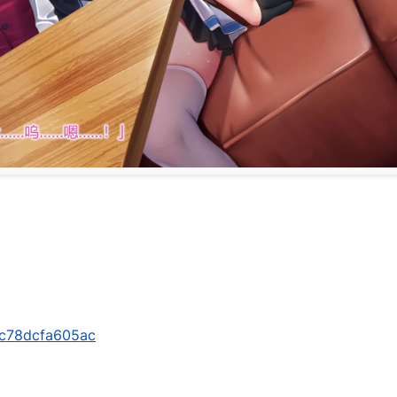
j
s/c78dcfa605ac