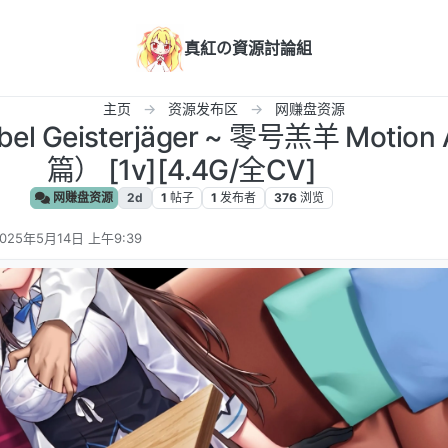
真紅の資源討論組
主页
资源发布区
网赚盘资源
l Geisterjäger ~ 零号羔羊 Motio
篇） [1v][4.4G/全CV]
网赚盘资源
2d
1
帖子
1
发布者
376
浏览
025年5月14日 上午9:39
 编辑