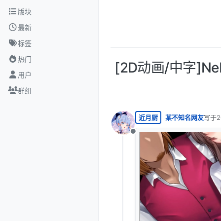
跳转至内容
版块
最新
标签
热门
[2D动画/中字]Nebe
用户
群组
近月厨
某不知名网友
写于
2
最后由
离线