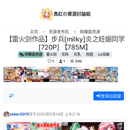
跳转至内容
真紅の資源討論組
主页
资源发布区
网赚盘资源
【雷火剑作品】步兵[milky]炎之妊娠同学
[720P] 【785M】
网赚盘资源
雷火剑
无码
巨乳
校园
2d动画
1
1
202
登录后回复
saber3015
写于
2025年5月14日 上午2:19
最后由 编辑
离线