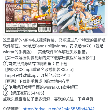
这是最新的MP4格式视频伪装，只能通过几个特定的最新版
软件解压，pc端是Bandzip和winrar。安卓是rar7.0（就是
winrar的手机版），其他软件99%解压失败报错。
【第一次解压伪装视频的先下载解压教程和解压软件】
①首先把资源转存到网盘里面在下载
【把伪装XX.mp4重命名改成伪装XX.zip】
【mp4只能改成zip，改其他后缀不行】
【原画】下载到手机或电脑本地内存里
②使用解压教程里面的winrar7.01软件解压
③【解压密码354465】
点我头像查看帖子更多资源，喜欢的关注一下点点赞
伪装链接：
https://drive.uc.cn/s/2c4c5565bd494?