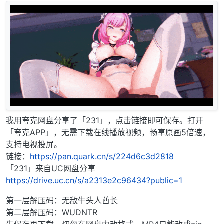
我用夸克网盘分享了「231」，点击链接即可保存。打开
「夸克APP」，无需下载在线播放视频，畅享原画5倍速，
支持电视投屏。
链接：
https://pan.quark.cn/s/224d6c3d2818
「231」来自UC网盘分享
https://drive.uc.cn/s/a2313e2c96434?public=1
第一层解压码：无敌牛头人酋长
第二层解压码：WUDNTR