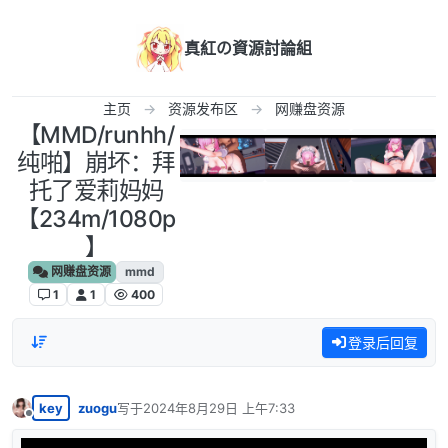
跳转至内容
真紅の資源討論組
主页
资源发布区
网赚盘资源
【MMD/runhh/
纯啪】崩坏：拜
托了爱莉妈妈
【234m/1080p
】
网赚盘资源
mmd
1
1
400
登录后回复
key
zuogu
写于
2024年8月29日 上午7:33
最后由 编辑
离线