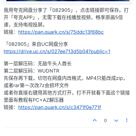
我用夸克网盘分享了「082905」，点击链接即可保存。打
开「夸克APP」，无需下载在线播放视频，畅享原画5倍
速，支持电视投屏。
链接：
https://pan.quark.cn/s/75ddc13f68bc
「082905」来自UC网盘分享
https://drive.uc.cn/s/027ee713d5b04?public=1
第一层解压码：无敌牛头人酋长
第二层解压码：WUDNTR
先保存再下载，切勿在网盘内改格式，MP4只能改成zip，
或者rar第一次改7z会损坏文件
或者你直接右键用其他方式打开，打不开就看下面这个链接
里面有教程有PC+AZ解压器
链接：
https://pan.quark.cn/s/c3471f0e771f
0