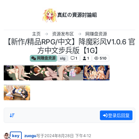
跳转至内容
真紅の資源討論組
主页
资源发布区
网赚盘资源
【新作/精品RPG/中文】降魔彩风V1.0.6 官
方中文步兵版【1G】
网赚盘资源
slg
1
1
510
登录后回复
key
zuogu
写于
2024年8月28日 下午4:12
最后由 编辑