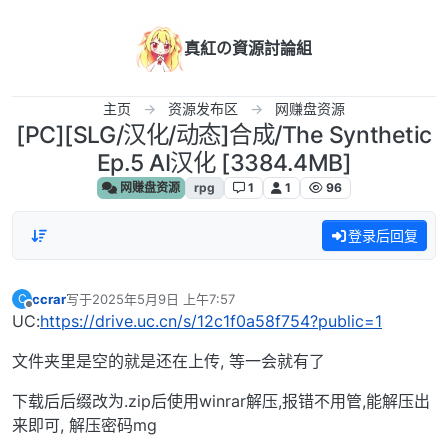
跳转至内容
真紅の資源討論組
主页
资源发布区
网赚盘资源
[PC][SLG/汉化/动态]合成/The Synthetic
Ep.5 AI汉化 [3384.4MB]
网赚盘资源
rpg
1
1
96
登录后回复
ccrar
写于
2025年5月9日 上午7:57
C
最后由 编辑
离线
UC:
https://drive.uc.cn/s/12c1f0a58f754?public=1
文件夹里是空的就是还在上传, 等一会就有了
下载后后缀改为.zip后使用winrar解压,报错不用管,能解压出
来即可, 解压密码mg