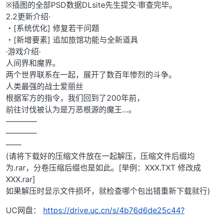
※插图的全部PSD数据DLsite先生提交·审查完毕。
2.2更新介绍·
・[系统优化] 修复若干问题
・[新增要素] 追加旅馆功能与全新道具
·游戏介绍·
人间界和魔界。
两个世界联系在一起，展开了数百年惨烈的斗争。
人类最强的战士爱丽丝
根据军方的指令，我们回到了200年前，
前往讨伐被认为是万恶根源的魔王…。
————
————
——
(请将下载好的压缩文件放在一起解压，压缩文件后缀均
为.rar，分卷压缩后缀也是如此。[举例：XXX.TXT 修改成
XXX.rar]
如果解压时显示文件损坏，就检查哪个包出错重新下载就行)
UC网盘：
https://drive.uc.cn/s/4b76d6de25c44?