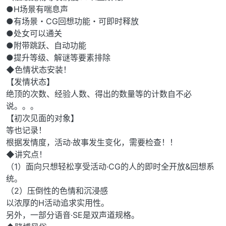
●H场景有喘息声
●有场景・CG回想功能・可即时释放
●处女可以通关
●附带跳跃、自动功能
●提升等级、解谜等要素排除
◆色情状态安装！
【发情状态】
绝顶的次数、经验人数、得出的数量等的计数自不必
说。。。
【初次见面的对象】
等也记录！
根据发情度，活动·故事发生变化，需要检查！！
◆讲究点！
（1）面向只想轻松享受活动·CG的人的即时全开放&回想系
统。
（2）压倒性的色情和沉浸感
以浓厚的H活动追求实用性。
另外，一部分语音·SE是双声道规格。