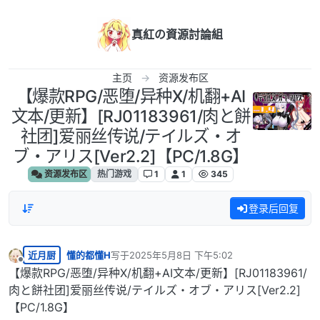
跳转至内容
真紅の資源討論組
主页
资源发布区
【爆款RPG/恶堕/异种X/机翻+AI
文本/更新】[RJ01183961/肉と餅
社团]爱丽丝传说/テイルズ・オ
ブ・アリス[Ver2.2]【PC/1.8G】
资源发布区
热门游戏
1
1
345
登录后回复
近月厨
懂的都懂H
写于
2025年5月8日 下午5:02
最后由 编辑
离线
【爆款RPG/恶堕/异种X/机翻+AI文本/更新】[RJ01183961/
肉と餅社团]爱丽丝传说/テイルズ・オブ・アリス[Ver2.2]
【PC/1.8G】