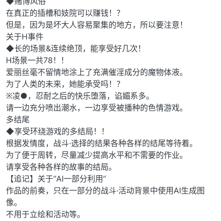
◆赌博风俗
在真正的插槽和妓院可以赚钱！？
但是，因为是坏大人容易聚集的地方，所以要注意！
关于H事件
◆长的场景&连续绝顶，能享受好几次！
H场景一共78！！
爱丽丝毫不留情地涂上了充满催淫成分的魔物体液。
为了人类的未来，她能承受吗！？
※凌●，忍耐之后的快乐堕落，谄媚系多。
请一边充分喷出潮水，一边享受被播种的色情游戏。
多结尾
◆享受环绕游戏的多结局！！
根据发情度，战斗·选择的结果各种各样的结尾等待着。
为了便于周转，尽量减少提高水平和不需要的作业。
请享受各种各样的故事的结局。
【追记】关于“AI一部分利用”
作品的前奏，只在一部分的战斗·活动背景中使用AI生成图
像。
不用于立绘和活动等。