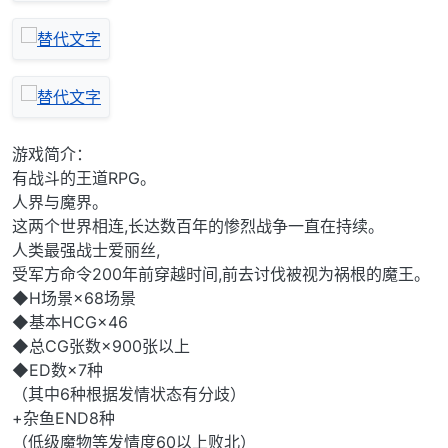
游戏简介：
有战斗的王道RPG。
人界与魔界。
这两个世界相连,长达数百年的惨烈战争一直在持续。
人类最强战士爱丽丝,
受军方命令200年前穿越时间,前去讨伐被视为祸根的魔王。
◆H场景×68场景
◆基本HCG×46
◆总CG张数×900张以上
◆ED数×7种
（其中6种根据发情状态有分歧）
+杂鱼END8种
（低级魔物等发情度60以上败北）